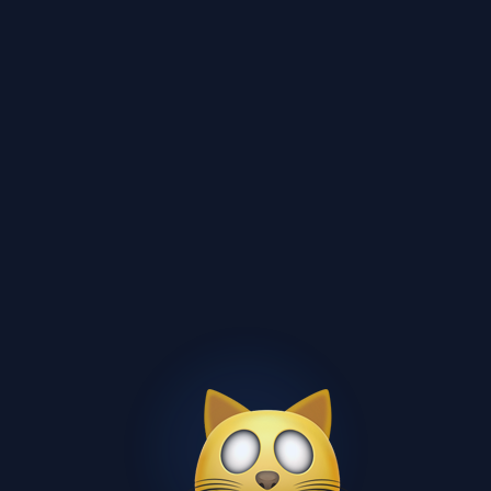
мгу им. м.в. ломоносова
лабораторная
бесплатно
13 стр.