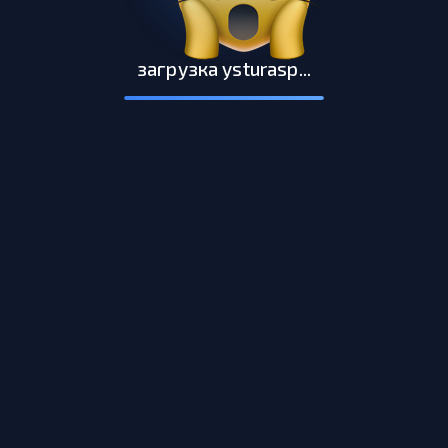
загрузка ysturasp...
14 стр.
разработка бэкенд приложения реализующего
crud операции
ягту