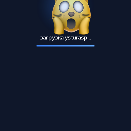
загрузка ysturasp...
алексей
вуз подтверждён
пока нет отзывов
превью
до оплаты виден только фрагмент pdf — те страницы,
что указал автор
готовим pdf…
0,0 мб
/ …
ysturasp