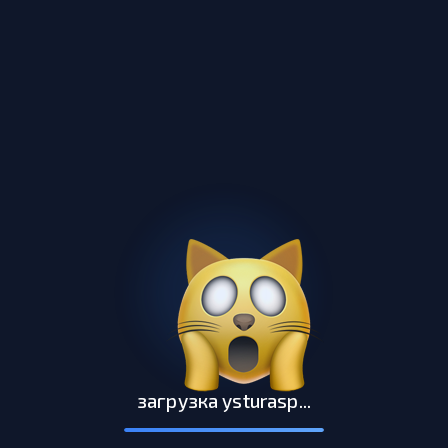
🗂️
каталог
👤
профиль
ysturasp
экосистема для студентов
написать в поддержку
загрузка ysturasp...